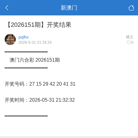
新澳门
【2026151期】开奖结果
pqlhc
楼主
2026-5-31 21:34:25
0
━━━━━━━━━━━━━━
澳门六合彩 2026151期
━━━━━━━━━━━━━━
开奖号码：27 15 29 42 20 41 31
开奖时间：2026-05-31 21:32:32
━━━━━━━━━━━━━━