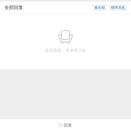
全部回复
看全部
倒序浏览
暂无回复，快来抢沙发
回复